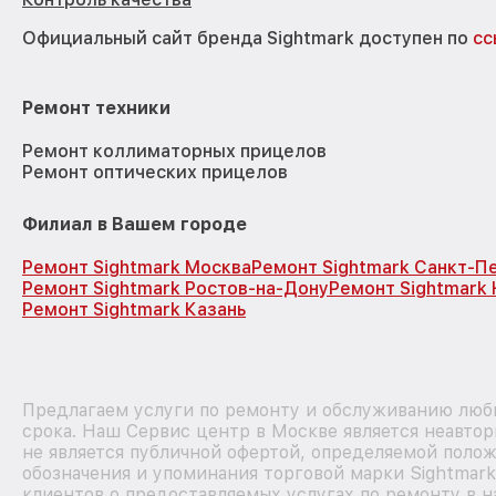
Официальный сайт бренда Sightmark доступен по
сс
Ремонт техники
Ремонт коллиматорных прицелов
Ремонт оптических прицелов
Филиал в Вашем городе
Ремонт Sightmark Москва
Ремонт Sightmark Санкт-П
Ремонт Sightmark Ростов-на-Дону
Ремонт Sightmark
Ремонт Sightmark Казань
Предлагаем услуги по ремонту и обслуживанию любы
срока. Наш Сервис центр в Москве является неавто
не является публичной офертой, определяемой полож
обозначения и упоминания торговой марки Sightmar
клиентов о предоставляемых услугах по ремонту в н