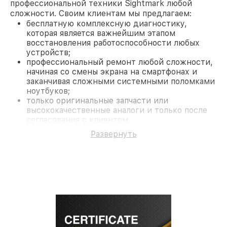
профессиональной техники Sightmark любой
сложности. Своим клиентам мы предлагаем:
бесплатную комплексную диагностику,
которая является важнейшим этапом
восстановления работоспособности любых
устройств;
профессиональный ремонт любой сложности,
начиная со смены экрана на смартфонах и
заканчивая сложными системными поломками
ноутбуков;
только оригинальные запчасти или
высококачественные аналоги и только после
согласования с клиентом.
На все работы и замененные комплектующие
Развернуть
предоставляется длительная гарантия. В случае
поломки по условиям гарантии, мы бесплатно
исправим ситуацию.
Наши преимущества
Преимуществами нашего сервисного центра
Sightmark в Москве являются:
лучшие специалисты с многолетним опытом и
безупречной репутацией;
современное оборудование и