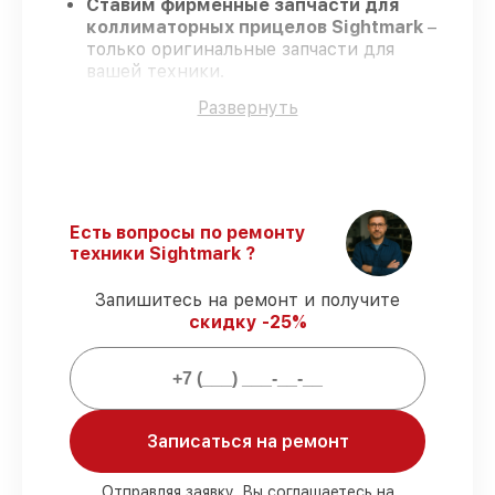
Ставим фирменные запчасти для
коллиматорных прицелов Sightmark
–
только оригинальные запчасти для
вашей техники.
Сертифицированные специалисты
–
Развернуть
проходят регулярное обучение, что
подтверждает качество и надёжность
ремонта.
Соблюдаем сроки
– ремонт
коллиматорных прицелов Sightmark без
бесконечных переносов.
Есть вопросы по ремонту
Официальная гарантия
– на все виды
техники Sightmark ?
работ и комплектующие для
коллиматорных прицелов Sightmark
Запишитесь на ремонт и получите
предоставляется официальное
скидку -25%
сопровождение.
Мы гарантируем:
Записаться на ремонт
80%
заказов по ремонту проводятся в
присутствии клиента
Отправляя заявку, Вы соглашаетесь на