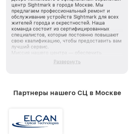
центр Sightmark в городе Москве. Мы
предлагаем профессиональный ремонт и
обслуживание устройств Sightmark для всех
жителей города и окрестностей. Наша
команда состоит из сертифицированных
специалистов, которые постоянно повышают
свою квалификацию, чтобы предоставить вам
лучший сервис.
Миссия нашего центра — обеспечить
качественный и доступный ремонт для
Развернуть
каждого пользователя продукции Sightmark,
вне зависимости от сложности поломки. Мы
стремимся к тому, чтобы каждый клиент был
удовлетворен скоростью и качеством
предоставляемых услуг. Наша цель — стать
Партнеры нашего СЦ в Москве
лучшим сервисным центром Sightmark в
городе Москве, постоянно повышая уровень
доверия и лояльности наших клиентов.