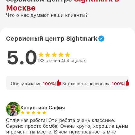
Ремонт платы управления
Москве
(восстановление) 4K Max 3-24x50
от 750₽
Sightmark
Что о нас думают наши клиенты?
Прошивка (Обновление ПО) 4K Max 3-
от 450₽
24x50 Sightmark
Сервисный центр Sightmark
5.0
132 отзыва 409 оценок
Обслуживание
100%
Вежливость персонала
100%
К
Капустина Сафия
Отличная работа! Эти ребята очень классные.
Сервис просто бомба! Очень круто, хорошие цены
и ремонт на месте. В чем неисправность мне