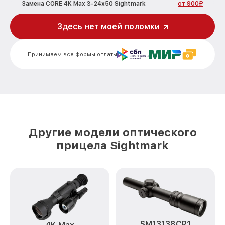
Замена CORE 4K Max 3-24x50 Sightmark
от 900₽
Ремонт встроенного дальнометра и
Здесь нет моей поломки
других устройств 4K Max 3-24x50
от 750₽
Sightmark
Принимаем все формы оплаты
Калибровка и настройка тепловизора
от 750₽
4K Max 3-24x50 Sightmark
Ремонт датчика синхроимпульсов 4K
от 1550₽
Max 3-24x50 Sightmark
Ремонт оптики 4K Max 3-24x50
от 2000₽
Sightmark
Другие модели оптического
Восстановление питания 4K Max 3-
прицела Sightmark
от 650₽
24x50 Sightmark
Замена ключей управления 4K Max 3-
от 590₽
24x50 Sightmark
Замена корпуса 4K Max 3-24x50
от 1250₽
Sightmark
Замена аккумулятора 4K Max 3-24x50
SM13138CR1
от 590₽