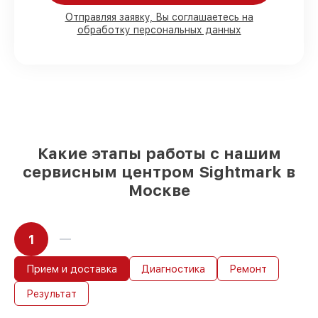
Отправляя заявку, Вы соглашаетесь на
обработку персональных данных
80%
работ в вашем присутствии
90%
комплектующих для оптических
прицелов на складе или доступны для
быстрой доставки
Оригинальные запчасти и
качественные реплики на ваш выбор
–
с учётом всех запросов
85%
работ в течение пары часов, если
мастер приступает к восстановлению
Какие этапы работы с нашим
сразу
сервисным центром Sightmark в
Москве
1
Прием и доставка
Диагностика
Ремонт
Результат