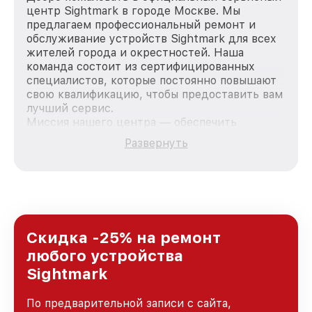
центр Sightmark в городе Москве. Мы
предлагаем профессиональный ремонт и
обслуживание устройств Sightmark для всех
жителей города и окрестностей. Наша
команда состоит из сертифицированных
специалистов, которые постоянно повышают
свою квалификацию, чтобы предоставить вам
лучший сервис.
Миссия нашего центра — обеспечить
качественный и доступный ремонт для
Развернуть
каждого пользователя продукции Sightmark,
вне зависимости от сложности поломки. Мы
стремимся к тому, чтобы каждый клиент был
удовлетворен скоростью и качеством
предоставляемых услуг. Наша цель — стать
лучшим сервисным центром Sightmark в
городе Москве, постоянно повышая уровень
Скидка -25% на ремонт
доверия и лояльности наших клиентов.
любого устройства
Sightmark
По предварительной записи с сайта,