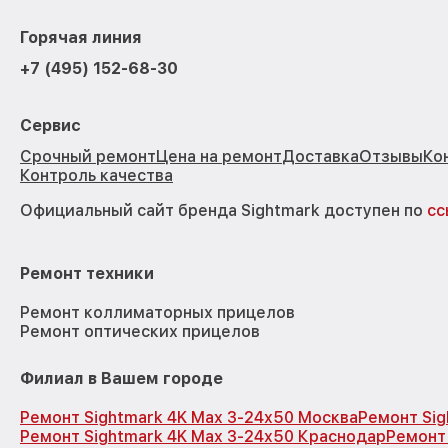
Горячая линия
+7 (495) 152-68-30
Сервис
Срочный ремонт
Цена на ремонт
Доставка
Отзывы
Ко
Контроль качества
Официальный сайт бренда Sightmark доступен по
сс
Ремонт техники
Ремонт коллиматорных прицелов
Ремонт оптических прицелов
Филиал в Вашем городе
Ремонт Sightmark 4K Max 3-24x50 Москва
Ремонт Sig
Ремонт Sightmark 4K Max 3-24x50 Краснодар
Ремонт