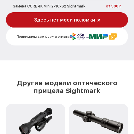
Замена CORE 4K Mini 2-16x32 Sightmark
от 900₽
Ремонт встроенного дальнометра и
Здесь нет моей поломки
других устройств 4K Mini 2-16x32
от 750₽
Sightmark
Принимаем все формы оплаты
Калибровка и настройка тепловизора
от 750₽
4K Mini 2-16x32 Sightmark
Ремонт датчика синхроимпульсов 4K
от 1550₽
Mini 2-16x32 Sightmark
Ремонт оптики 4K Mini 2-16x32
от 2000₽
Sightmark
Другие модели оптического
Восстановление питания 4K Mini 2-16x32
прицела Sightmark
от 650₽
Sightmark
Замена ключей управления 4K Mini 2-
от 590₽
16x32 Sightmark
Замена корпуса 4K Mini 2-16x32
от 1250₽
Sightmark