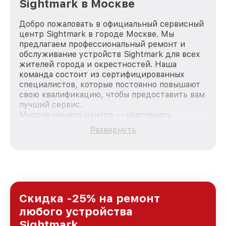
Sightmark в Москве
Добро пожаловать в официальный сервисный
центр Sightmark в городе Москве. Мы
предлагаем профессиональный ремонт и
обслуживание устройств Sightmark для всех
жителей города и окрестностей. Наша
команда состоит из сертифицированных
специалистов, которые постоянно повышают
свою квалификацию, чтобы предоставить вам
лучший сервис.
Миссия нашего центра — обеспечить
качественный и доступный ремонт для
Развернуть
каждого пользователя продукции Sightmark,
вне зависимости от сложности поломки. Мы
стремимся к тому, чтобы каждый клиент был
удовлетворен скоростью и качеством
предоставляемых услуг. Наша цель — стать
лучшим сервисным центром Sightmark в
городе Москве, постоянно повышая уровень
Скидка -25% на ремонт
доверия и лояльности наших клиентов.
любого устройства
Sightmark