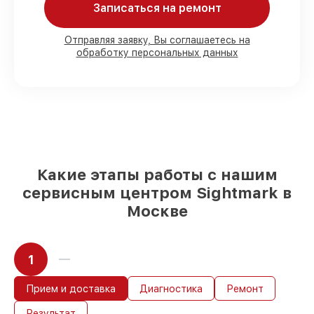
Записаться на ремонт
Мы гарантируем:
Отправляя заявку, Вы соглашаетесь на
обработку персональных данных
80%
работ под контролем клиента
90%
комплектующих для оптических
прицелов на складе или доступны для
срочного заказа
Оригинальные запчасти и
качественные реплики на ваш выбор
–
для любого бюджета
85%
работ за 1–2 часа, при условии, что
обслуживание началось сразу
Какие этапы работы с нашим
сервисным центром Sightmark в
Москве
1
Прием и доставка
Диагностика
Ремонт
Результат