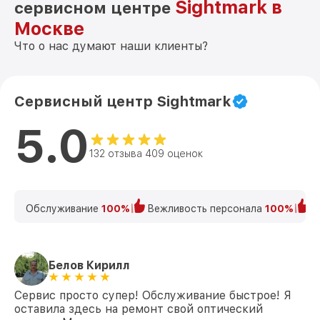
Sightmark в
сервисном центре
Ремонт платы управления
Москве
(восстановление) 4K Mini 2-16x32
от 750₽
Sightmark
Что о нас думают наши клиенты?
Прошивка (Обновление ПО) 4K Mini 2-
от 450₽
16x32 Sightmark
Сервисный центр Sightmark
5.0
132 отзыва 409 оценок
Обслуживание
100%
Вежливость персонала
100%
К
Белов Кирилл
Сервис просто супер! Обслуживание быстрое! Я
оставила здесь на ремонт свой оптический