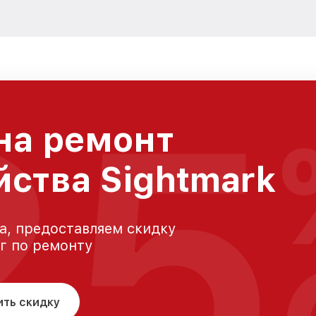
25
на ремонт
йства Sightmark
а, предоставляем скидку
уг по ремонту
ить скидку