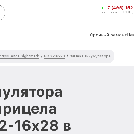
+7 (495) 152
Работаем с
09:00
д
Срочный ремонт
Це
 прицелов Sightmark
HD 2-16x28
/
/
Замена аккумулятора
мулятора
прицела
2-16x28 в