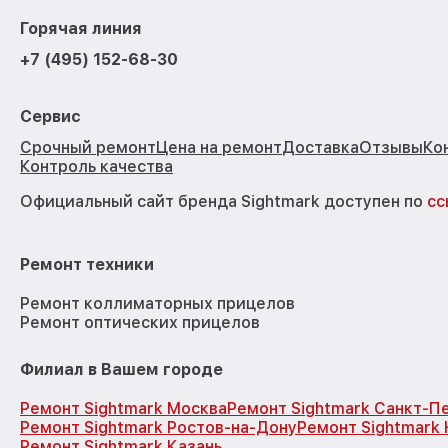
Горячая линия
+7 (495) 152-68-30
Сервис
Срочный ремонт
Цена на ремонт
Доставка
Отзывы
Ко
Контроль качества
Официальный сайт бренда Sightmark доступен по
сс
Ремонт техники
Ремонт коллиматорных прицелов
Ремонт оптических прицелов
Филиал в Вашем городе
Ремонт Sightmark Москва
Ремонт Sightmark Санкт-П
Ремонт Sightmark Ростов-на-Дону
Ремонт Sightmark
Ремонт Sightmark Казань