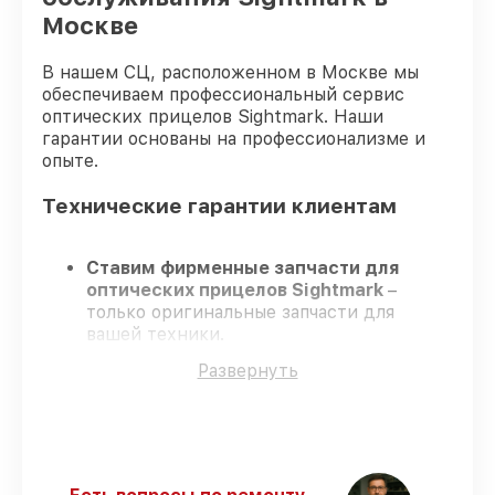
Москве
В нашем СЦ, расположенном в Москве мы
обеспечиваем профессиональный сервис
оптических прицелов Sightmark. Наши
гарантии основаны на профессионализме и
опыте.
Технические гарантии клиентам
Ставим фирменные запчасти для
оптических прицелов Sightmark
–
только оригинальные запчасти для
вашей техники.
Сертифицированные мастера
–
Развернуть
проходят строгий отбор, что
гарантирует качество и надёжность
ремонта.
Завершаем работы без задержек
–
ремонт оптических прицелов Sightmark
без бесконечных переносов.