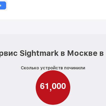
в
рвис Sightmark в Москве в
Сколько устройств починили
6
1
0
0
0
,