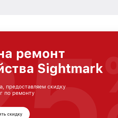
25
на ремонт
йства Sightmark
а, предоставляем скидку
уг по ремонту
ить скидку