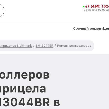
+7 (495) 152
Работаем с
09:00
д
Срочный ремонт
Це
 прицелов Sightmark
SM13044BR
/
/
Ремонт контроллеров
оллеров
прицела
13044BR в