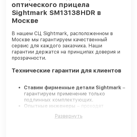
оптического прицела
Sightmark SM13138HDR в
Москве
В нашем СЦ Sightmark, расположенном в
Москве мы гарантируем качественный
сервис для каждого заказчика. Наши
гарантии держатся на принципах доверия и
прозрачности.
Технические гарантии для клиентов
Ставим фирменные детали Sightmark
–
гарантируем применение только
подлинных комплектующих.
Опытные инженеры
– проходят
жёсткий контроль знаний и навыков, что
Развернуть
гарантирует качество выполняемых
работ.
Заканчиваем ремонт в четко
оговоренные сроки
– ремонт